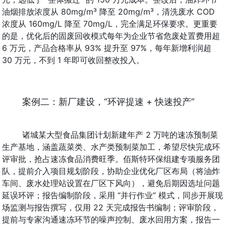
油烟排放浓度从 80mg/m³ 降至 20mg/m³，清洗废水 COD 
浓度从 160mg/L 降至 70mg/L，完全满足环保要求。更重要
的是，优化后的固废回收模式每年为企业节省危废处置费用超 
6 万元，产品合格率从 93% 提升至 97%，每年新增利润超 
30 万元，不到 1 年即可收回整改投入。
案例二：新厂建设，“环评提速 + 快速投产”
诸城某大型食品集团计划新建年产 2 万吨的速冻预制菜
生产基地，涵盖蔬菜类、水产类预制菜加工，希望尽快完成环
评审批，抢占速冻食品消费旺季。佰斯特环保组建专项服务团
队，提前介入项目规划阶段，协助企业优化厂区布局（将油炸
车间、废水处理站设置在厂区下风向），避免后期因选址问题
延误环评；报告编制阶段，采用 “并行作业” 模式，同步开展现
场监测与报告撰写，仅用 22 天完成报告书编制；评审阶段，
提前与专家沟通速冻环节的噪声控制、废水回用方案，报告一