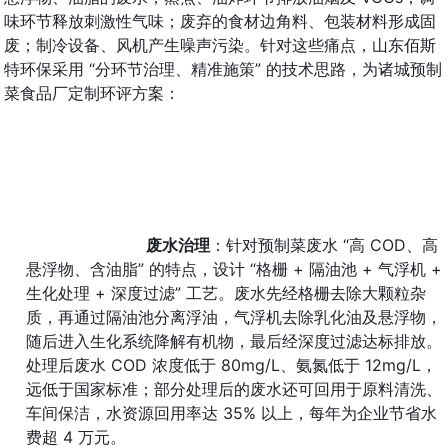
味环节释放刺激性气味；废弃的食材边角料、包装材料形成固
废；制冷设备、风机产生噪声污染。针对这些痛点，山东佰斯
特环保采用 “分环节治理、精准施策” 的技术思路，为诸城预制
菜食品厂定制环评方案：
废水治理
：针对预制菜废水 “高 COD、高
悬浮物、含油脂” 的特点，设计 “格栅 + 隔油池 + 气浮机 + 
生化处理 + 深度过滤” 工艺。废水先经格栅去除大颗粒杂
质，再通过隔油池分离浮油，气浮机去除乳化油及悬浮物，
随后进入生化系统降解有机物，最后经深度过滤达标排放。
处理后废水 COD 浓度低于 80mg/L、氨氮低于 12mg/L，
远低于国家标准；部分处理后的废水还可回用于原料清洗、
车间保洁，水资源回用率达 35% 以上，每年为企业节省水
费超 4 万元。