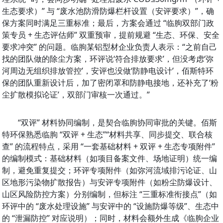
生态要求）” 与 “废水池防滑防爆栏杆设置（安评要求）”，确
保方案同时满足三重标准；最后，方案会通过 “临朐双部门政
策专员 + 生态评估师” 双重预审，提前规避 “生态、环保、安全
要求冲突” 的问题。临朐某铝型材企业负责人表示：“之前自己
找的团队做的除尘方案，环评说‘符合排放要求’，但没考虑‘弥
河周边无组织排放管控’，安评也没做‘防静电设计’，佰斯特环
保的团队重新设计后，加了密闭罩和防静电接地，还补充了‘粉
尘扩散模拟论证’，双部门审核一次通过。”
“双评” 材料协同编制，是契合临朐协同审批的关键。佰斯
特环保熟悉临朐 “双评 + 生态”“材料共享、同步提交、联合核
查” 的流程特点，采用 “一套基础材料 + 双评 + 生态专项附件” 
的编制模式：基础材料（如项目备案文件、场地证明）统一编
制，避免重复提交；环评专项附件（如弥河流域排污论证、山
区地形污染物扩散报告）与安评专项附件（如粉尘防爆设计、
山区风险防控方案）分别编制，但标注 “三重标准衔接点”（如
环评中的 “废水处理设施” 与安评中的 “设施防爆等级”、生态中
的 “泄漏防控” 对应说明）；同时，材料会额外生成《临朐企业 