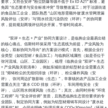
要求，又符合安评 “粉尘防爆等级不低于 Ex tD A21” 标准，避
免因 “生态要求与安全标准冲突” 导致整改返工；对于冶源街道
的食品加工企业，团队熟悉 “山区地形需额外做‘废水管网泄漏
风险评估（安评）’与‘雨水径流污染防控（环评）’” 的协同要
求，提前规划两项评估同步开展，节省时间成本。
“双评 + 生态 + 产业” 协同方案设计，是临朐企业最易出错
的核心痛点。佰斯特环保采用 “生态底线为前提，产业风险为
核心，双标协同为导向” 的方案设计模式：首先，根据企业行
业类型（如铝型材 / 食品加工）与临朐区域属性（如是否位于
弥河流域、山区、工业园区），梳理《临朐企业 “双评”+ 生态 
+ 产业风险关联清单》，例如东城街道的铝型材企业需重点关
注 “熔铸粉尘的无组织排放（环评）、粉尘爆炸风险（安
评）、弥河周边扩散影响（生态）”，辛寨镇的农产品加工企业
需重点关注 “废水 COD 排放（环评）、车间用电安全（安
评）、山区雨水倒灌风险（生态）”；其次，由同时持有 “环境
工程师” 与 “安全评价师” 资质，且熟悉临朐生态管控要求的专
业团队，制定协同方案，例如为铝型材熔铸车间设计 “废水处
理系统” 时，会同步明确 “处理后废水 COD≤30mg/m³（环评 + 