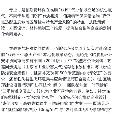
专业，是佰斯特环保在临朐 “双评” 代办领域立足的核心底
气。不同于常规 “双评” 代办服务，佰斯特环保深谙临朐 “双评
需适配生态敏感区管控与特色产业风险” 的特点，从政策解
读、方案设计、材料编制三个维度，提供贴合临朐企业的定制
化协同服务。
在政策与标准协同层面，佰斯特环保专项团队实时跟踪临
朐 “双评 + 生态 + 产业” 本地化政策动态。无论是《临朐县环评
安评协同审批实施细则（2024 版）》中 “铝型材企业熔铸工艺
需同步满足《山东省工业炉窑大气污染物排放标准》与《粉尘
防爆安全规程》，且需补充‘弥河 500 米范围内排污论证’” 的要
求，还是临朐县生态环境局与应急管理局联合发布的《山区地
形建设项目 “双评” 协同技术指引》，团队都能第一时间拆解 
“三重标准交叉点”，转化为企业可落地的方案。例如，针对临
朐铝型材企业 “熔铸粉尘治理”，佰斯特环保会协助企业设计 
“密闭收集 + 高效袋式除尘 + 防静电管道” 方案 —— 既满足环
评 “颗粒物排放浓度≤10mg/m³” 与 “弥河流域无组织排放管控” 