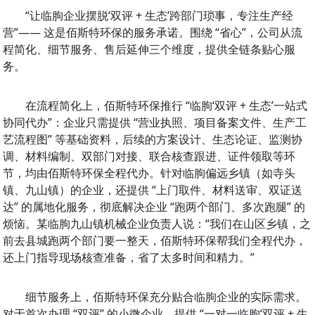
“让临朐企业摆脱‘双评 + 生态’跨部门琐事，专注生产经
营”—— 这是佰斯特环保的服务承诺。围绕 “省心”，公司从流
程简化、细节服务、售后延伸三个维度，提供全链条贴心服
务。
在流程简化上，佰斯特环保推行 “临朐‘双评 + 生态’一站式
协同代办”：企业只需提供 “营业执照、项目备案文件、生产工
艺流程图” 等基础资料，后续的方案设计、生态论证、监测协
调、材料编制、双部门对接、联合核查跟进、证件领取等环
节，均由佰斯特环保全程代办。针对临朐偏远乡镇（如寺头
镇、九山镇）的企业，还提供 “上门取件、材料送审、双证送
达” 的属地化服务，彻底解决企业 “跑两个部门、多次跑腿” 的
烦恼。某临朐九山镇机械企业负责人说：“我们在山区乡镇，之
前去县城跑两个部门要一整天，佰斯特环保帮我们全程代办，
还上门指导现场核查准备，省了太多时间和精力。”
细节服务上，佰斯特环保充分贴合临朐企业的实际需求。
对于首次办理 “双评” 的小微企业，提供 “一对一临朐‘双评 + 生