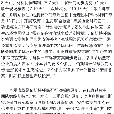
8 天）、材料协同编制（5-7 天）、双部门同步提交（1 天）、
联合现场核查（7-10 天）、双证核发（10-15 天）” 等关键节
点，并特别标注 “临朐双部门每周三集中受理协同审批材料”“每
月 15 日集中开展‘双评 + 生态’联合核查” 等属地化时间窗口，
确保精准适配协同节奏。针对突发情况，团队能快速响应：若
生态环境局提出 “需补充弥河流域水质监测数据”，佰斯特环保
会协调监测机构同步为安评补充 “流域周边风险扩散数据”，避
免重复监测；若应急管理局要求 “优化粉尘防爆应急预案”，团
队会同步调整环评中的 “粉尘无组织排放管控措施” 与生态中的 
“扩散防控方案”，确保三重标准方案同步更新。临朐某铝型材
企业负责人表示：“原本以为要 3 个多月，佰斯特环保帮我们同
步推进‘双评 + 生态’论证，2 个多月就拿到了环评批复和安评备
案，刚好赶上新生产线投产。”
合规底线是佰斯特环保不可动摇的原则。在代办过程中，
团队始终坚持 “真实、精准、三重合规” 原则：监测数据由佰斯
特环保自有实验室（具备 CMA 环保监测、安全检测与生态评
估资质）或临朐本地权威机构出具，确保 “双评 + 生态” 共用数