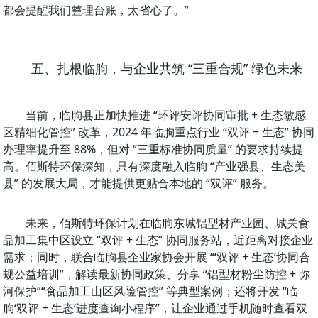
都会提醒我们整理台账，太省心了。”
五、扎根临朐，与企业共筑 “三重合规” 绿色未来
当前，临朐县正加快推进 “环评安评协同审批 + 生态敏感
区精细化管控” 改革，2024 年临朐重点行业 “双评 + 生态” 协同
办理率提升至 88%，但对 “三重标准协同质量” 的要求持续提
高。佰斯特环保深知，只有深度融入临朐 “产业强县、生态美
县” 的发展大局，才能提供更贴合本地的 “双评” 服务。
未来，佰斯特环保计划在临朐东城铝型材产业园、城关食
品加工集中区设立 “双评 + 生态” 协同服务站，近距离对接企业
需求；同时，联合临朐县企业家协会开展 “‘双评 + 生态’协同合
规公益培训”，解读最新协同政策、分享 “铝型材粉尘防控 + 弥
河保护”“食品加工山区风险管控” 等典型案例；还将开发 “临
朐‘双评 + 生态’进度查询小程序”，让企业通过手机随时查看双