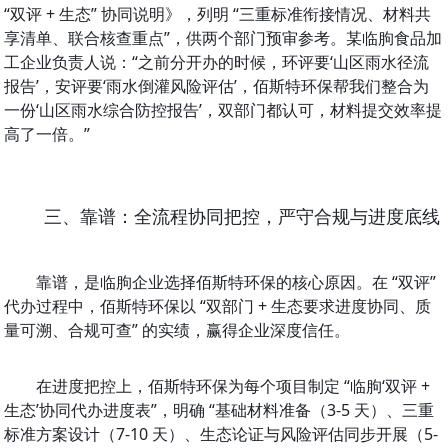
“双评 + 生态” 协同说明》，列明 “三重标准衔接情况、材料共
享清单、联合核查重点”，供两个部门预审参考。某临朐食品加
工企业负责人说：“之前分开办的时候，环评要‘山区雨水径流
报告’，安评要‘雨水倒灌风险评估’，佰斯特环保帮我们整合为
一份‘山区雨水综合防控报告’，双部门都认可，材料提交效率提
高了一倍。”
三、靠谱：全流程协同把控，严守合规与进度底线
靠谱，是临朐企业选择佰斯特环保的核心原因。在 “双评” 
代办过程中，佰斯特环保以 “双部门 + 生态要求进度协同、质
量可溯、合规可查” 的实绩，赢得企业深度信任。
在进度把控上，佰斯特环保为每个项目制定 “临朐‘双评 + 
生态’协同代办进度表”，明确 “基础材料准备（3-5 天）、三重
标准方案设计（7-10 天）、生态论证与风险评估同步开展（5-