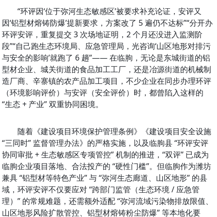
“环评因‘位于弥河生态敏感区’被要求补充论证，安评又
因‘铝型材熔铸防爆’提新要求，方案改了 5 遍仍不达标”“分开办
环评安评，重复提交 3 次场地证明，2 个月还没进入监测阶
段”“自己跑生态环境局、应急管理局，光咨询‘山区地形对排污
与安全的影响’就跑了 6 趟”—— 在临朐，无论是东城街道的铝
型材企业、城关街道的食品加工工厂，还是冶源街道的机械制
网站首页
造厂商、辛寨镇的农产品加工项目，不少企业在同步办理环评
（环境影响评价）与安评（安全评价）时，都曾陷入这样的 
关于我们
“生态 + 产业” 双重协同困境。
公司新闻
随着《建设项目环境保护管理条例》《建设项目安全设施 
环评
“三同时” 监督管理办法》的严格实施，以及临朐县 “环评安评
排污许可
协同审批 + 生态敏感区专项管控” 机制的推进，“双评” 已成为
临朐企业项目落地、合法投产的 “硬性门槛”。但临朐作为潍坊
竣工环保验收
兼具 “铝型材等特色产业” 与 “弥河生态廊道、山区地形” 的县
域，环评安评不仅要应对 “跨部门监管（生态环境 / 应急管
环保应急预案
理）” 的常规难题，还需额外适配 “弥河流域污染物排放限值、
联系我们
山区地形风险扩散管控、铝型材熔铸粉尘防爆” 等本地化要