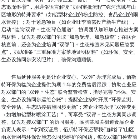
态’政策科普”，用通俗语言解读 “协同审批流程”“弥河流域与山
区地形的特殊要求”（如铝型材企业的粉尘防控、食品企业的雨
水管控）；对于紧急项目（如企业旺季前需投产新生产线），
启动 “临朐‘双评 + 生态’绿色通道”，协调团队加班加点推进方案
与材料，优先对接双部门争取 “加急受理、加急核查”；在联合
核查前，还会为企业培训 “双部门 + 生态核查常见问题应答要
点”，协助准备 “三重标准方案落地证明材料”（如环保、安全、
生态设施同步安装照片），确保沟通顺畅。
售后延伸服务更是让企业安心。“双评” 办理完成后，佰斯
特环保为临朐企业提供为期 1 年的免费售后跟踪：协助企业应
对双部门的 “双评 + 生态” 联合监管检查，指导完善 “环保、安
全、生态设施同步运维台账”；提醒企业按时开展 “环保监测、
安全评估、生态防控措施同步更新”；若企业需办理 “双评变更
（如增加铝型材喷涂工艺）”，可享受 “双评 + 生态方案同步调
整、优先对接双部门” 的协同服务。临朐某城关街道食品企业
负责人表示：“拿到双证后，佰斯特环保还帮我们解答了‘山区
雨水管网与环保设施怎么同步维护’的问题，每次双部门检查前