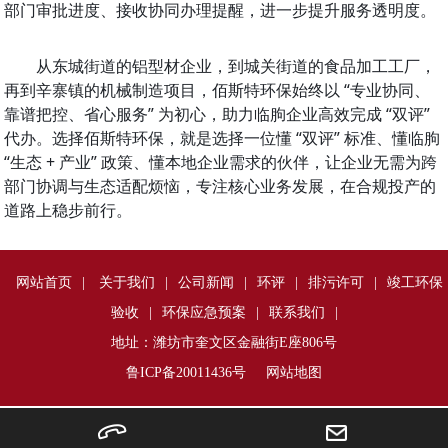
部门审批进度、接收协同办理提醒，进一步提升服务透明度。
从东城街道的铝型材企业，到城关街道的食品加工工厂，
再到辛寨镇的机械制造项目，佰斯特环保始终以 “专业协同、
靠谱把控、省心服务” 为初心，助力临朐企业高效完成 “双评” 
代办。选择佰斯特环保，就是选择一位懂 “双评” 标准、懂临朐 
“生态 + 产业” 政策、懂本地企业需求的伙伴，让企业无需为跨
部门协调与生态适配烦恼，专注核心业务发展，在合规投产的
道路上稳步前行。
网站首页
|
关于我们
|
公司新闻
|
环评
|
排污许可
|
竣工环保
验收
|
环保应急预案
|
联系我们
|
地址：潍坊市奎文区金融街E座806号
鲁ICP备20011436号
网站地图