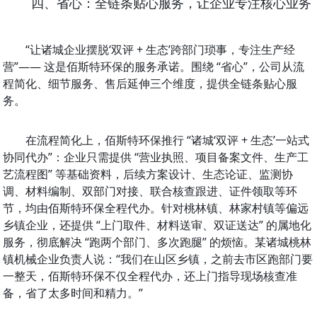
四、省心：全链条贴心服务，让企业专注核心业务
“让诸城企业摆脱‘双评 + 生态’跨部门琐事，专注生产经
营”—— 这是佰斯特环保的服务承诺。围绕 “省心”，公司从流
程简化、细节服务、售后延伸三个维度，提供全链条贴心服
务。
在流程简化上，佰斯特环保推行 “诸城‘双评 + 生态’一站式
协同代办”：企业只需提供 “营业执照、项目备案文件、生产工
艺流程图” 等基础资料，后续方案设计、生态论证、监测协
调、材料编制、双部门对接、联合核查跟进、证件领取等环
节，均由佰斯特环保全程代办。针对桃林镇、林家村镇等偏远
乡镇企业，还提供 “上门取件、材料送审、双证送达” 的属地化
服务，彻底解决 “跑两个部门、多次跑腿” 的烦恼。某诸城桃林
镇机械企业负责人说：“我们在山区乡镇，之前去市区跑部门要
一整天，佰斯特环保不仅全程代办，还上门指导现场核查准
备，省了太多时间和精力。”