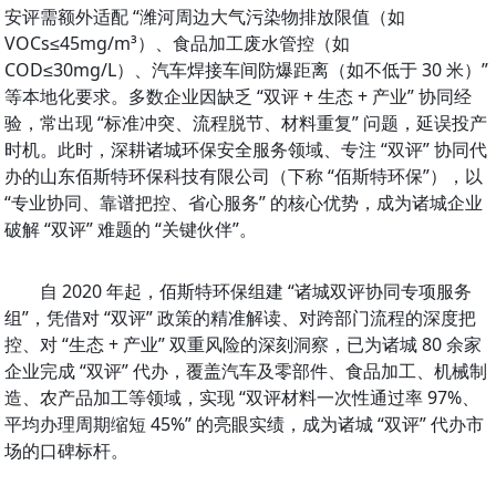
安评需额外适配 “潍河周边大气污染物排放限值（如 
VOCs≤45mg/m³）、食品加工废水管控（如 
COD≤30mg/L）、汽车焊接车间防爆距离（如不低于 30 米）” 
等本地化要求。多数企业因缺乏 “双评 + 生态 + 产业” 协同经
验，常出现 “标准冲突、流程脱节、材料重复” 问题，延误投产
时机。此时，深耕诸城环保安全服务领域、专注 “双评” 协同代
办的山东佰斯特环保科技有限公司（下称 “佰斯特环保”），以 
“专业协同、靠谱把控、省心服务” 的核心优势，成为诸城企业
破解 “双评” 难题的 “关键伙伴”。
自 2020 年起，佰斯特环保组建 “诸城双评协同专项服务
组”，凭借对 “双评” 政策的精准解读、对跨部门流程的深度把
控、对 “生态 + 产业” 双重风险的深刻洞察，已为诸城 80 余家
企业完成 “双评” 代办，覆盖汽车及零部件、食品加工、机械制
造、农产品加工等领域，实现 “双评材料一次性通过率 97%、
平均办理周期缩短 45%” 的亮眼实绩，成为诸城 “双评” 代办市
场的口碑标杆。