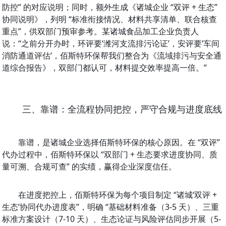
防控” 的对应说明；同时，额外生成《诸城企业 “双评 + 生态” 
协同说明》，列明 “标准衔接情况、材料共享清单、联合核查
重点”，供双部门预审参考。某诸城食品加工企业负责人
说：“之前分开办时，环评要‘潍河支流排污论证’，安评要‘车间
消防通道评估’，佰斯特环保帮我们整合为《流域排污与安全通
道综合报告》，双部门都认可，材料提交效率提高一倍。”
三、靠谱：全流程协同把控，严守合规与进度底线
靠谱，是诸城企业选择佰斯特环保的核心原因。在 “双评” 
代办过程中，佰斯特环保以 “双部门 + 生态要求进度协同、质
量可溯、合规可查” 的实绩，赢得企业深度信任。
在进度把控上，佰斯特环保为每个项目制定 “诸城‘双评 + 
生态’协同代办进度表”，明确 “基础材料准备（3-5 天）、三重
标准方案设计（7-10 天）、生态论证与风险评估同步开展（5-