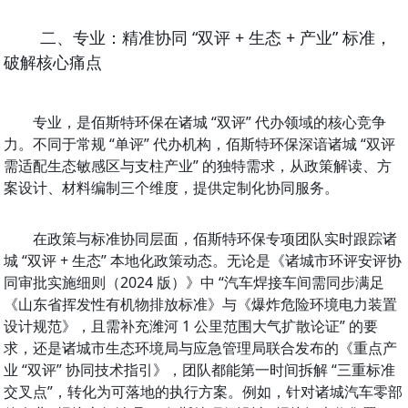
二、专业：精准协同 “双评 + 生态 + 产业” 标准，
破解核心痛点
专业，是佰斯特环保在诸城 “双评” 代办领域的核心竞争
力。不同于常规 “单评” 代办机构，佰斯特环保深谙诸城 “双评
需适配生态敏感区与支柱产业” 的独特需求，从政策解读、方
案设计、材料编制三个维度，提供定制化协同服务。
在政策与标准协同层面，佰斯特环保专项团队实时跟踪诸
城 “双评 + 生态” 本地化政策动态。无论是《诸城市环评安评协
同审批实施细则（2024 版）》中 “汽车焊接车间需同步满足
《山东省挥发性有机物排放标准》与《爆炸危险环境电力装置
设计规范》，且需补充潍河 1 公里范围大气扩散论证” 的要
求，还是诸城市生态环境局与应急管理局联合发布的《重点产
业 “双评” 协同技术指引》，团队都能第一时间拆解 “三重标准
交叉点”，转化为可落地的执行方案。例如，针对诸城汽车零部