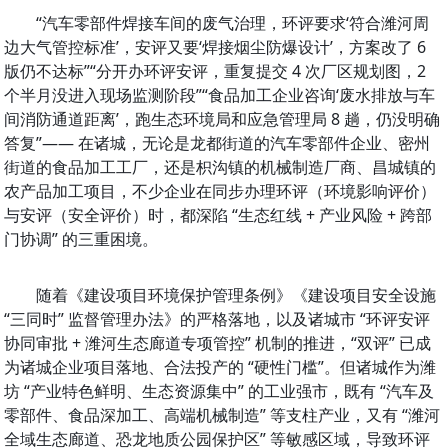
“汽车零部件焊接车间的废气治理，环评要求‘符合潍河周
边大气管控标准’，安评又要‘焊接烟尘防爆设计’，方案改了 6 
版仍不达标”“分开办环评安评，重复提交 4 次厂区规划图，2 
个半月没进入现场监测阶段”“食品加工企业咨询‘废水排放与车
间消防通道距离’，跑生态环境局和应急管理局 8 趟，仍没明确
答复”—— 在诸城，无论是龙都街道的汽车零部件企业、密州
网站首页
街道的食品加工工厂，还是枳沟镇的机械制造厂商、昌城镇的
农产品加工项目，不少企业在同步办理环评（环境影响评价）
关于我们
与安评（安全评价）时，都深陷 “生态红线 + 产业风险 + 跨部
门协调” 的三重困境。
公司新闻
环评
随着《建设项目环境保护管理条例》《建设项目安全设施 
“三同时” 监督管理办法》的严格落地，以及诸城市 “环评安评
排污许可
协同审批 + 潍河生态廊道专项管控” 机制的推进，“双评” 已成
竣工环保验收
为诸城企业项目落地、合法投产的 “硬性门槛”。但诸城作为潍
坊 “产业特色鲜明、生态资源集中” 的工业强市，既有 “汽车及
环保应急预案
零部件、食品深加工、高端机械制造” 等支柱产业，又有 “潍河
全域生态廊道、恐龙地质公园保护区” 等敏感区域，导致环评
联系我们