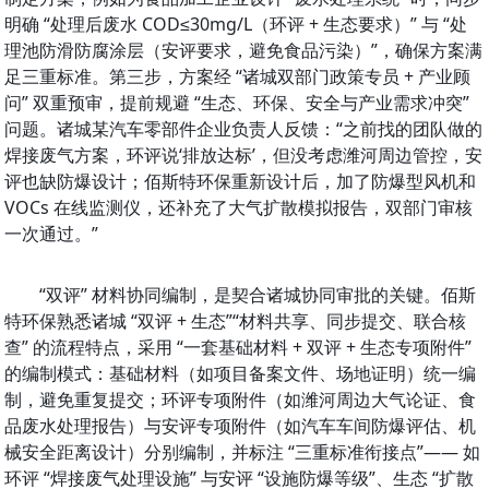
明确 “处理后废水 COD≤30mg/L（环评 + 生态要求）” 与 “处
理池防滑防腐涂层（安评要求，避免食品污染）”，确保方案满
足三重标准。第三步，方案经 “诸城双部门政策专员 + 产业顾
问” 双重预审，提前规避 “生态、环保、安全与产业需求冲突” 
问题。诸城某汽车零部件企业负责人反馈：“之前找的团队做的
焊接废气方案，环评说‘排放达标’，但没考虑潍河周边管控，安
评也缺防爆设计；佰斯特环保重新设计后，加了防爆型风机和 
VOCs 在线监测仪，还补充了大气扩散模拟报告，双部门审核
一次通过。”
“双评” 材料协同编制，是契合诸城协同审批的关键。佰斯
特环保熟悉诸城 “双评 + 生态”“材料共享、同步提交、联合核
查” 的流程特点，采用 “一套基础材料 + 双评 + 生态专项附件” 
的编制模式：基础材料（如项目备案文件、场地证明）统一编
制，避免重复提交；环评专项附件（如潍河周边大气论证、食
品废水处理报告）与安评专项附件（如汽车车间防爆评估、机
械安全距离设计）分别编制，并标注 “三重标准衔接点”—— 如
环评 “焊接废气处理设施” 与安评 “设施防爆等级”、生态 “扩散