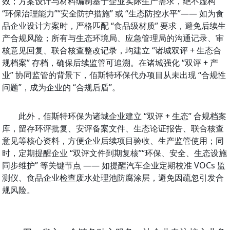
效；方案设计与材料编制基于企业实际生产需求，绝不虚构 
“环保治理能力”“安全防护措施” 或 “生态防控水平”—— 如为食
品企业设计方案时，严格匹配 “食品级材质” 要求，避免后续生
产合规风险；所有与生态环境局、应急管理局的沟通记录、审
核意见回复、联合核查整改记录，均建立 “诸城双评 + 生态合
规档案” 存档，确保后续监管可追溯。在诸城强化 “双评 + 产
业” 协同监管的背景下，佰斯特环保代办项目从未出现 “合规性
问题”，成为企业的 “合规后盾”。
此外，佰斯特环保为诸城企业建立 “双评 + 生态” 合规档案
库，留存环评批复、安评备案文件、生态论证报告、联合核查
意见等核心资料，方便企业后续项目验收、生产监管使用；同
时，定期提醒企业 “双评文件到期复核”“环保、安全、生态设施
同步维护” 等关键节点 —— 如提醒汽车企业定期校准 VOCs 监
测仪、食品企业检查废水处理池防腐涂层，避免因疏忽引发合
规风险。