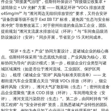
件企业 “焊接废气治理”，佰斯特环保设计 “焊接烟尘收集罩 + 
滤筒除尘 + UV 光解” 方案 —— 既满足环评 “VOCs 排放浓度
≤45mg/m³” 与 “潍河周边无组织排放管控” 要求，又符合安评 
“设备防爆等级不低于 Exd IIB T3” 标准，避免因 “生态与安全标
准冲突” 导致整改返工；对于密州街道的食品加工企业，团队
提前规划 “潍河支流废水排放论证（环评）” 与 “车间食品级消
防设施设计（安评）” 同步开展，节省至少 15 天时间成本。
“双评 + 生态 + 产业” 协同方案设计，是诸城企业的核心痛
点。佰斯特环保采用 “生态底线为前提，产业风险为核心，双
标协同为导向” 的设计模式：第一步，根据企业行业类型与诸
城区域属性（如是否位于潍河流域、工业园区、保护区周
边），梳理《诸城企业 “双评” 风险与标准关联清单》—— 龙
都街道汽车企业需重点关注 “焊接 VOCs 排放（环评）、烟尘
爆炸风险（安评）、潍河大气扩散影响（生态）”；密州街道食
品企业需聚焦 “废水 COD 排放（环评）、车间用电安全（安
评）、潍河支流污染防控（生态）”。第二步，由同时持有 “环
境工程师” 与 “安全评价师” 资质，且熟悉诸城产业特性的团队
制定方案，例如为食品加工企业设计 “废水处理系统” 时，同步