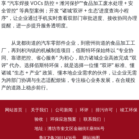
享 “汽车焊接 VOCs 防控 + 潍河保护”“食品加工废水处理 + 安
全管控” 等典型案例；开发 “诸城‘双评 + 生态’进度查询小程
序”，让企业通过手机实时查看双部门审批进度、接收协同办理
提醒，进一步提升服务透明度。
从龙都街道的汽车零部件企业，到密州街道的食品加工工
厂，再到枳沟镇的机械制造项目，佰斯特环保始终以 “专业协
同、靠谱把控、省心服务” 为初心，助力诸城企业高效完成 “双
评” 代办。选择佰斯特环保，就是选择一位懂 “双评” 标准、懂
诸城 “生态 + 产业” 政策、懂本地企业需求的伙伴，让企业无需
为跨部门协调与生态适配烦恼，专注核心业务发展，在合规投
产的道路上稳步前行。
网站首页
|
关于我们
|
公司新闻
|
环评
|
排污许可
|
竣工环保
验收
|
环保应急预案
|
联系我们
|
地址：潍坊市奎文区金融街E座806号
鲁ICP备20011436号
网站地图