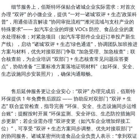
细节服务上，佰斯特环保贴合诸城企业实际需求：对首次
办理 “双评” 的小微企业，提供 “一对一诸城‘双评 + 生态’政策科
普”，用通俗语言解读 “协同审批流程”“潍河流域与支柱产业的
特殊要求”—— 如汽车企业的焊接 VOCs 防控、食品企业的废
水处理标准；对紧急项目（如汽车零部件企业赶订单投产新生
产线），启动 “诸城‘双评 + 生态’绿色通道”，协调团队加班推进
方案与材料，优先对接双部门争取 “加急受理、加急核查”；联
合核查前，为企业培训 “双部门 + 生态核查常见问题应答要
点”，协助准备 “三重标准方案落地证明材料”（如环保、安全、
生态设施同步安装照片），确保沟通顺畅。
售后延伸服务更让企业安心：“双评” 办理完成后，佰斯特
环保提供 1 年免费售后跟踪 —— 协助应对双部门 “双评 + 生
态” 联合监管检查，指导完善 “环保、安全、生态设施同步运维
台账”；提醒按时开展 “环保监测、安全评估、生态防控措施同
步更新”；若企业需办理 “双评变更（如汽车企业增加焊接工
位）”，可享受 “双评 + 生态方案同步调整、优先对接双部门” 
的协同服务。诸城某密州街道食品企业负责人表示：“拿到双证