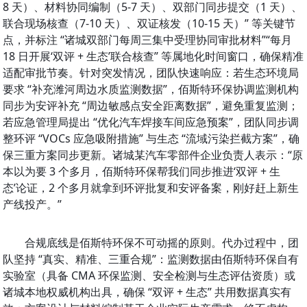
8 天）、材料协同编制（5-7 天）、双部门同步提交（1 天）、
联合现场核查（7-10 天）、双证核发（10-15 天）” 等关键节
点，并标注 “诸城双部门每周三集中受理协同审批材料”“每月 
18 日开展‘双评 + 生态’联合核查” 等属地化时间窗口，确保精准
适配审批节奏。针对突发情况，团队快速响应：若生态环境局
要求 “补充潍河周边水质监测数据”，佰斯特环保协调监测机构
同步为安评补充 “周边敏感点安全距离数据”，避免重复监测；
若应急管理局提出 “优化汽车焊接车间应急预案”，团队同步调
整环评 “VOCs 应急吸附措施” 与生态 “流域污染拦截方案”，确
保三重方案同步更新。诸城某汽车零部件企业负责人表示：“原
本以为要 3 个多月，佰斯特环保帮我们同步推进‘双评 + 生
态’论证，2 个多月就拿到环评批复和安评备案，刚好赶上新生
产线投产。”
合规底线是佰斯特环保不可动摇的原则。代办过程中，团
队坚持 “真实、精准、三重合规”：监测数据由佰斯特环保自有
实验室（具备 CMA 环保监测、安全检测与生态评估资质）或
诸城本地权威机构出具，确保 “双评 + 生态” 共用数据真实有