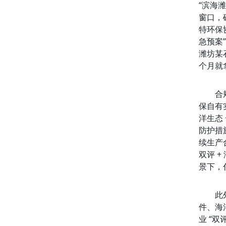
“滨海潍
窗口，
特环保
急预案
潍坊某
个月就
合
保自有
洋生态
防护措施
续生产
双评 +
景下，
此
件、海
业 “