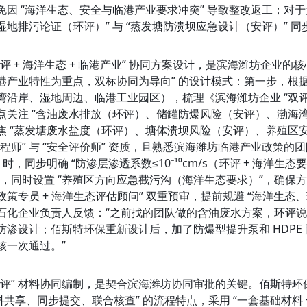
免因 “海洋生态、安全与临港产业要求冲突” 导致整改返工；对
湿地排污论证（环评）” 与 “蒸发塘防溃坝应急设计（安评）” 同
双评 + 海洋生态 + 临港产业” 协同方案设计，是滨海潍坊企业
港产业特性为重点，双标协同为导向” 的设计模式：第一步，根
湾沿岸、湿地周边、临港工业园区），梳理《滨海潍坊企业 “双评
点关注 “含油废水排放（环评）、储罐防爆风险（安评）、渤海
焦 “蒸发塘废水盐度（环评）、塘体溃坝风险（安评）、养殖区安
工程师” 与 “安全评价师” 资质，且熟悉滨海潍坊临港产业政策的
 时，同步明确 “防渗层渗透系数≤10⁻¹⁰cm/s（环评 + 海洋生态
”，同时设置 “养殖区方向应急截污沟（海洋生态要求）”，确保
政策专员 + 海洋生态评估顾问” 双重预审，提前规避 “海洋生态
石化企业负责人反馈：“之前找的团队做的含油废水方案，环评说
防渗设计；佰斯特环保重新设计后，加了防爆型提升泵和 HDPE 
核一次通过。”
双评” 材料协同编制，是契合滨海潍坊协同审批的关键。佰斯特环保熟
料共享、同步提交、联合核查” 的流程特点，采用 “一套基础材料 + 