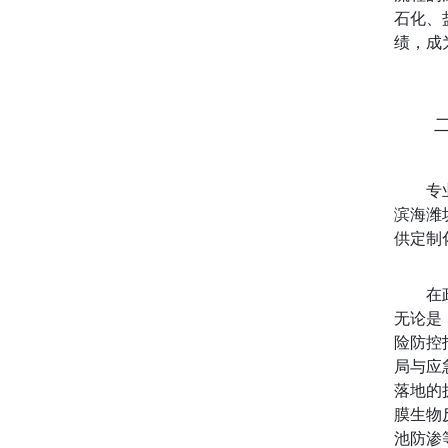
石化、
绩，成
专
滨海潍
供定制
在
无论是
险防控
局与应
落地的
膜生物反
池防渗等