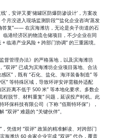
线’，安评又要‘储罐区防爆防渗设计’，方案改
3 个月没进入现场监测阶段”“盐化企业咨询‘蒸发
确答复”—— 在滨海潍坊，无论是央子街道的石
、临港经济区的物流仓储项目，不少企业在同
 临港产业风险 + 跨部门协调” 的三重困境。
 监督管理办法》的严格落地，以及滨海潍坊 
进，“双评” 已成为滨海潍坊企业项目落地、合法
感区”，既有 “石化、盐化、海洋装备制造” 等
区” 等特殊区域，导致环评安评需额外适配 
养殖区距离不低于 500 米” 等本地化要求。多数企
突、流程脱节、材料重复” 问题，延误投产时机。此
特环保科技有限公司（下称 “佰斯特环保”），
“双评” 难题的 “关键伙伴”。
”，凭借对 “双评” 政策的精准解读、对跨部门
海潍坊 60 余家企业完成 “双评” 代办，覆盖