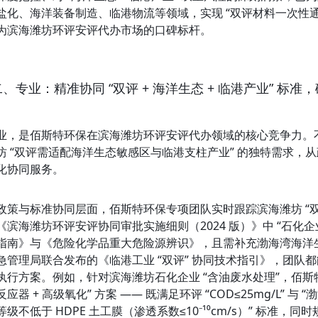
盐化、海洋装备制造、临港物流等领域，实现 “双评材料一次性通过率
为滨海潍坊环评安评代办市场的口碑标杆。
二、专业：精准协同 “双评 + 海洋生态 + 临港产业” 标准
业，是佰斯特环保在滨海潍坊环评安评代办领域的核心竞争力。不同
坊 “双评需适配海洋生态敏感区与临港支柱产业” 的独特需求，
化协同服务。
政策与标准协同层面，佰斯特环保专项团队实时跟踪滨海潍坊 “双评 
《滨海潍坊环评安评协同审批实施细则（2024 版）》中 “石
指南》与《危险化学品重大危险源辨识》，且需补充渤海湾海洋生
急管理局联合发布的《临港工业 “双评” 协同技术指引》，团队都
执行方案。例如，针对滨海潍坊石化企业 “含油废水处理”，佰斯特环保
应器 + 高级氧化” 方案 —— 既满足环评 “COD≤25mg/L” 
级不低于 HDPE 土工膜（渗透系数≤10⁻¹⁰cm/s）” 标准，