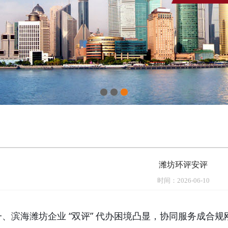
1
2
3
潍坊环评安评
时间：2026-06-10
一、滨海潍坊企业 “双评” 代办困境凸显，协同服务成合规