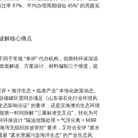
 97%、平均办理周期缩短 45%” 的亮眼实
，破解核心痛点
于常规 “单评” 代办机构，佰斯特环保深谙
从政策解读、方案设计、材料编制三个维度，提
+ 海洋生态 + 临港产业” 本地化政策动态。
化企业储罐区需同步满足《山东省石化行业环境风
态影响论证” 的要求，还是滨海潍坊生态环境
能第一时间拆解 “三重标准交叉点”，转化为可
设计 “隔油池预处理 + 气浮分离 + MBR 
与 “渤海湾无组织排放管控” 要求，又符合安评 “废水
同时规避 “废水泄漏污染海洋生态” 的产业生态风