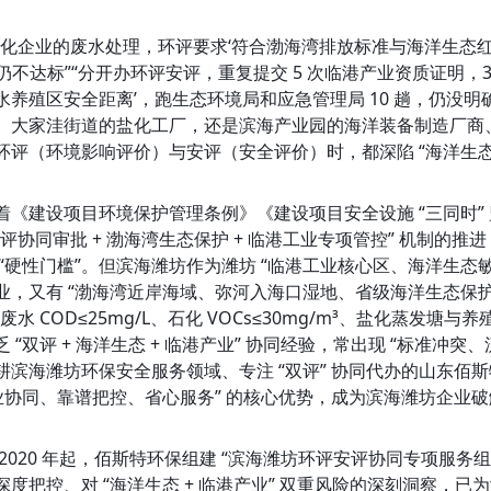
石化企业的废水处理，环评要求‘符合渤海湾排放标准与海洋生态红
 版仍不达标”“分开办环评安评，重复提交 5 次临港产业资质证明，
水养殖区安全距离’，跑生态环境局和应急管理局 10 趟，仍没明
、大家洼街道的盐化工厂，还是滨海产业园的海洋装备制造厂商
环评（环境影响评价）与安评（安全评价）时，都深陷 “海洋生态 +
着《建设项目环境保护管理条例》《建设项目安全设施 “三同时”
安评协同审批 + 渤海湾生态保护 + 临港工业专项管控” 机制的推
 “硬性门槛”。但滨海潍坊作为潍坊 “临港工业核心区、海洋生态敏
业，又有 “渤海湾近岸海域、弥河入海口湿地、省级海洋生态保护
废水 COD≤25mg/L、石化 VOCs≤30mg/m³、盐化蒸发塘与
乏 “双评 + 海洋生态 + 临港产业” 协同经验，常出现 “标准冲
耕滨海潍坊环保安全服务领域、专注 “双评” 协同代办的山东佰斯
专业协同、靠谱把控、省心服务” 的核心优势，成为滨海潍坊企业破解 
 2020 年起，佰斯特环保组建 “滨海潍坊环评安评协同专项服务组
度把控、对 “海洋生态 + 临港产业” 双重风险的深刻洞察，已为滨