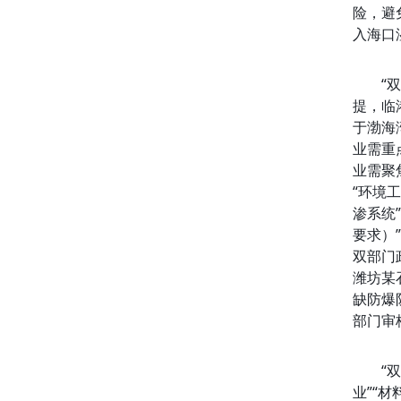
险，避
入海口
“
提，临
于渤海
业需重
业需聚
“环境
渗系统”
要求）
双部门
潍坊某
缺防爆
部门审
“
业”“材