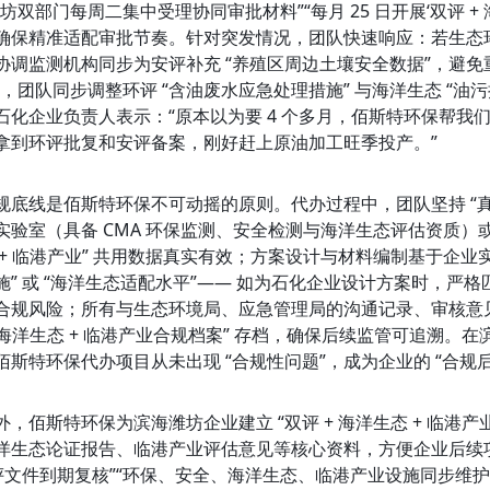
坊双部门每周二集中受理协同审批材料”“每月 25 日开展‘双评 + 
确保精准适配审批节奏。针对突发情况，团队快速响应：若生态环
协调监测机构同步为安评补充 “养殖区周边土壤安全数据”，避免
”，团队同步调整环评 “含油废水应急处理措施” 与海洋生态 “
石化企业负责人表示：“原本以为要 4 个多月，佰斯特环保帮我们同步推
拿到环评批复和安评备案，刚好赶上原油加工旺季投产。”
规底线是佰斯特环保不可动摇的原则。代办过程中，团队坚持 “
实验室（具备 CMA 环保监测、安全检测与海洋生态评估资质）或
 + 临港产业” 共用数据真实有效；方案设计与材料编制基于企业实
” 或 “海洋生态适配水平”—— 如为石化企业设计方案时，严格匹配 “
合规风险；所有与生态环境局、应急管理局的沟通记录、审核意见
 海洋生态 + 临港产业合规档案” 存档，确保后续监管可追溯。在滨
佰斯特环保代办项目从未出现 “合规性问题”，成为企业的 “合规后
外，佰斯特环保为滨海潍坊企业建立 “双评 + 海洋生态 + 临港
洋生态论证报告、临港产业评估意见等核心资料，方便企业后续
双评文件到期复核”“环保、安全、海洋生态、临港产业设施同步维护