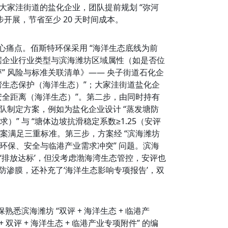
于大家洼街道的盐化企业，团队提前规划 “弥河
步开展，节省至少 20 天时间成本。
的核心痛点。佰斯特环保采用 “海洋生态底线为前
据企业行业类型与滨海潍坊区域属性（如是否位
” 风险与标准关联清单》—— 央子街道石化企
湾生态保护（海洋生态）”；大家洼街道盐化企
全距离（海洋生态）”。第二步，由同时持有 
团队制定方案，例如为盐化企业设计 “蒸发塘防
要求）” 与 “塘体边坡抗滑稳定系数≥1.25（安评
方案满足三重标准。第三步，方案经 “滨海潍坊
、环保、安全与临港产业需求冲突” 问题。滨海
‘排放达标’，但没考虑渤海湾生态管控，安评也
防渗膜，还补充了‘海洋生态影响专项报告’，双
悉滨海潍坊 “双评 + 海洋生态 + 临港产
双评 + 海洋生态 + 临港产业专项附件” 的编