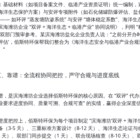
：基础材料（如项目备案文件、临港产业资质证明）统一编制，
海洋生态保护方案）与安评专项附件（如石化储罐防爆评估、盐化
”—— 如环评 “蒸发塘防渗系统” 与安评 “塘体稳定系数”、海洋
滨海潍坊企业 “双评 + 海洋生态 + 临港产业” 协同说明》，列
供双部门预审参考。某滨海潍坊盐化企业负责人说：“之前分开办时
评估’，佰斯特环保帮我们整合为《海洋生态安全与临港产业合
。”
三、靠谱：全流程协同把控，严守合规与进度底线
谱，是滨海潍坊企业选择佰斯特环保的核心原因。在 “双评” 代办过程
业要求进度协同、质量可溯、合规可查” 的实绩，赢得企业深度
进度把控上，佰斯特环保为每个项目制定 “滨海潍坊‘双评 + 海洋生
备（3-5 天）、三重标准方案设计（8-12 天）、海洋生态论证
8 天）、双部门同步提交（1 天）、联合现场核查（8-10 天）、双