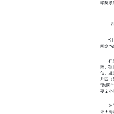
罐防渗
“
围绕 
在
照、项
估、监
片区（
“跑两
要 2
细
评 +