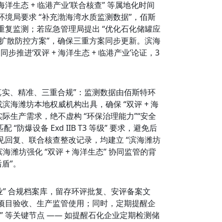
海洋生态 + 临港产业’联合核查” 等属地化时间
境局要求 “补充渤海湾水质监测数据”，佰斯
重复监测；若应急管理局提出 “优化石化储罐应
油污扩散防控方案”，确保三重方案同步更新。滨海
进‘双评 + 海洋生态 + 临港产业’论证，3 
真实、精准、三重合规”：监测数据由佰斯特环
滨海潍坊本地权威机构出具，确保 “双评 + 海
际生产需求，绝不虚构 “环保治理能力”“安全
防爆设备 Exd IIB T3 等级” 要求，避免后
回复、联合核查整改记录，均建立 “滨海潍坊
海潍坊强化 “双评 + 海洋生态” 协同监管的背
盾”。
产业” 合规档案库，留存环评批复、安评备案文
项目验收、生产监管使用；同时，定期提醒企
” 等关键节点 —— 如提醒石化企业定期检测储