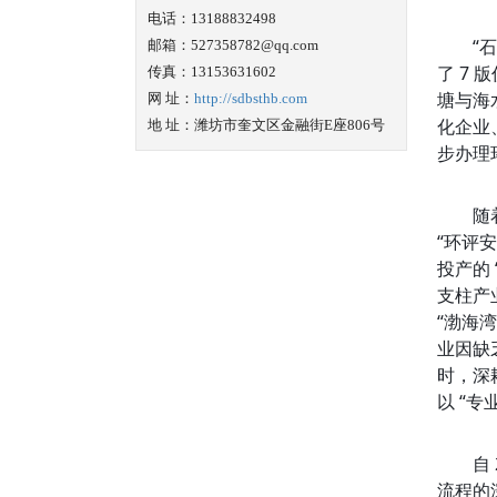
电话：13188832498
“
邮箱：527358782@qq.com
了 7
传真：13153631602
塘与海
网 址：
http://sdbsthb.com
化企业
地 址：潍坊市奎文区金融街E座806号
步办理
随
“环评
投产的
支柱产
“渤海湾
业因缺
时，深
以 “
自
流程的深