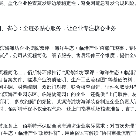
层、盐化企业检查蒸发塘边坡稳定性，避免因疏忽引发合规风险
四、省心：全链条贴心服务，让企业专注核心业务
让滨海潍坊企业摆脱‘双评 + 海洋生态 + 临港产业’跨部门琐事
“省心”，公司从流程简化、细节服务、售后延伸三个维度，提供全
流程简化上，佰斯特环保推行 “滨海潍坊‘双评 + 海洋生态 + 临
目备案文件、临港产业资质证明、生产工艺流程图” 等基础资料
测协调、材料编制、双部门对接、联合核查跟进、证件领取等环
如滨海产业园东区、临港物流园）的企业，还提供 “上门取件、材
个部门、多次跑腿” 的烦恼。某滨海潍坊海洋装备制造企业负责
 小时，佰斯特环保不仅全程代办，还上门指导现场核查准备，省了
节服务上，佰斯特环保贴合滨海潍坊企业实际需求：对首次办理 “双
 海洋生态 + 临港产业’政策科普”，用通俗语言解读 “协同审批流程