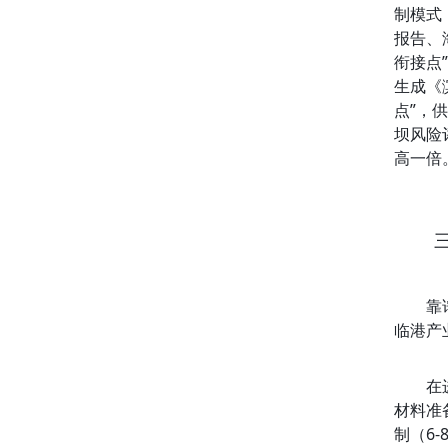
制模式
报告、
衔接点
生成《
点”，
坝风险
高一倍
靠
临港产
在
材料准
制（6-