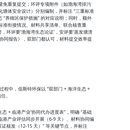
避免重复提交；环评专项附件（如渤海湾排污
塘体安全设计）分别编制，并标注 “三重标准
生态 “养殖区保护措施” 的对应说明；同时，额外
明 “标准衔接情况、材料共享清单、联合核查重
，环评要‘渤海湾生态论证’，安评要‘蒸发塘溃
规协同报告》，双部门都认可，材料提交效率提
中，佰斯特环保以 “双部门 + 海洋生态 + 
信任。
态 + 临港产业’协同代办进度表”，明确 “基础
与临港产业评估同步开展（6-9 天）、材料协同编
证核发（12-15 天）” 等关键节点，并标注 